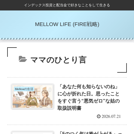
インデックス投資と配当金で好きなことをして生きる
MELLOW LIFE (FIRE戦略)
ママのひとり言
「あなた何も知らないのね」
Mellowの生活
に心が折れた日。思ったこと
をすぐ言う“悪気ゼロ”な姑の
取扱説明書
2026.07.21
「5のつく年は株が上がる」っ