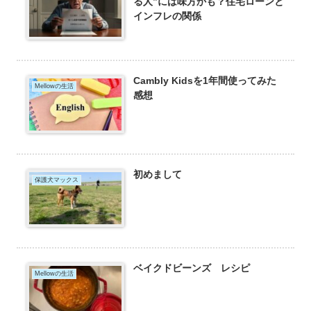
る人”には味方かも？住宅ローンと
インフレの関係
Cambly Kidsを1年間使ってみた
Mellowの生活
感想
初めまして
保護犬マックス
ベイクドビーンズ レシピ
Mellowの生活